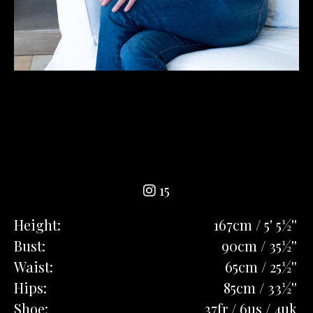
15
Height:
167cm / 5' 5½''
Bust:
90cm / 35½''
Waist:
65cm / 25½''
Hips:
85cm / 33½''
Shoe:
37fr / 6us / 4uk